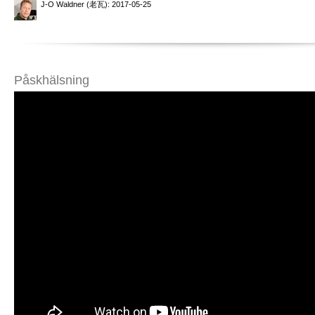
J-O Waldner (老瓦)
: 2017-05-25
Påskhälsning