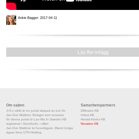
Ankie Bagger
: 2017-04-11
Läs fler inlägg
Om sajten
Samarbetspartners
J-O:s värld är en portal skapad av och för
Differator AB
Jan-Ove Waldner. Bolaget som ansvarar
Initiva AB
för denna portal är Lao-Wa In Sweden AB
Herald Advice AB
registrerat i Stockholm, i vilket
Novation AB
Jan-Ove Waldner är huvudägare. Bland övriga
ägare finns UTN Holding.