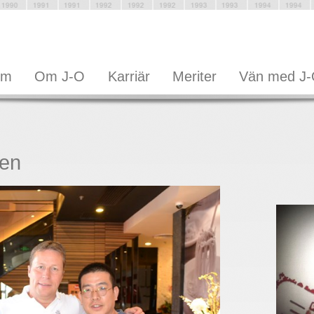
em
Om J-O
Karriär
Meriter
Vän med J
den