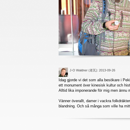
J-O Waldner (老瓦)
: 2013-09-26
Idag gjorde vi det som alla besökare i Pek
ett monument över kinesisk kultur och hist
Alltid lika imponerande för mig men ännu 
Vänner överallt, damer i vackra folkdräkter
blandning. Och så många som ville ha mi