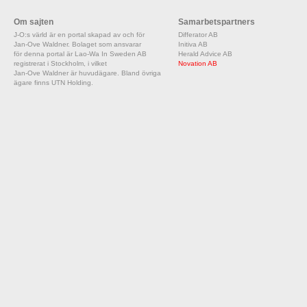
Om sajten
Samarbetspartners
J-O:s värld är en portal skapad av och för
Differator AB
Jan-Ove Waldner. Bolaget som ansvarar
Initiva AB
för denna portal är Lao-Wa In Sweden AB
Herald Advice AB
registrerat i Stockholm, i vilket
Novation AB
Jan-Ove Waldner är huvudägare. Bland övriga
ägare finns UTN Holding.