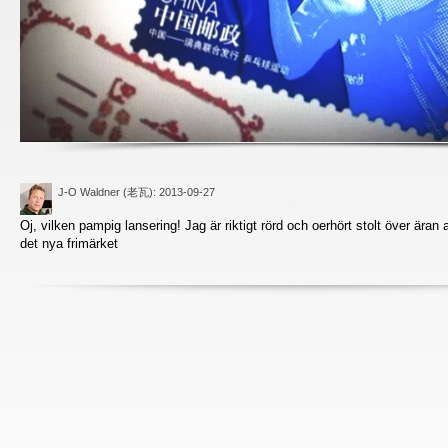
J-O Waldner (老瓦)
: 2013-09-27
Oj, vilken pampig lansering! Jag är riktigt rörd och oerhört stolt över äran 
det nya frimärket