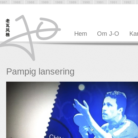
Hem
Om J-O
Kar
Pampig lansering