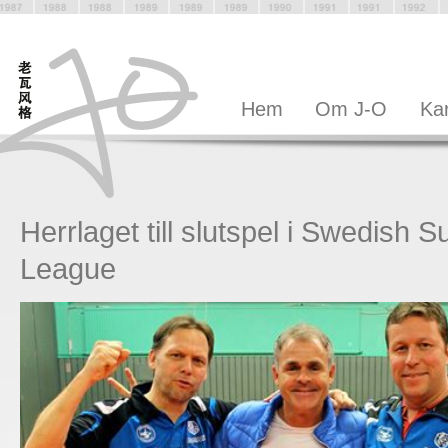
Hem
Om J-O
Kar
Herrlaget till slutspel i Swedish S
League