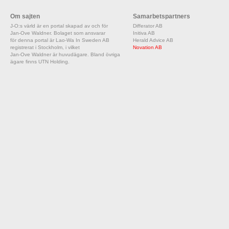
Om sajten
Samarbetspartners
J-O:s värld är en portal skapad av och för
Differator AB
Jan-Ove Waldner. Bolaget som ansvarar
Initiva AB
för denna portal är Lao-Wa In Sweden AB
Herald Advice AB
registrerat i Stockholm, i vilket
Novation AB
Jan-Ove Waldner är huvudägare. Bland övriga
ägare finns UTN Holding.