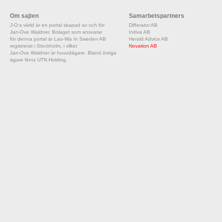
Om sajten
Samarbetspartners
J-O:s värld är en portal skapad av och för
Differator AB
Jan-Ove Waldner. Bolaget som ansvarar
Initiva AB
för denna portal är Lao-Wa In Sweden AB
Herald Advice AB
registrerat i Stockholm, i vilket
Novation AB
Jan-Ove Waldner är huvudägare. Bland övriga
ägare finns UTN Holding.