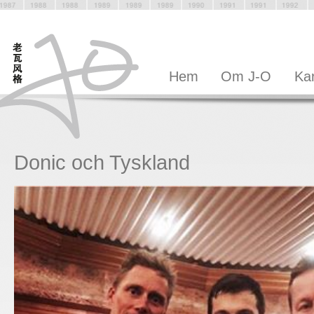
Hem
Om J-O
Kar
Donic och Tyskland