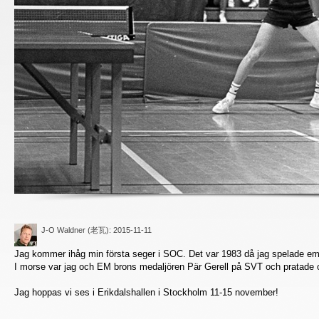
J-O Waldner (老瓦)
: 2015-11-11
Jag kommer ihåg min första seger i SOC. Det var 1983 då jag spelade emo
I morse var jag och EM brons medaljören Pär Gerell på SVT och pratade 
Jag hoppas vi ses i Erikdalshallen i Stockholm 11-15 november!