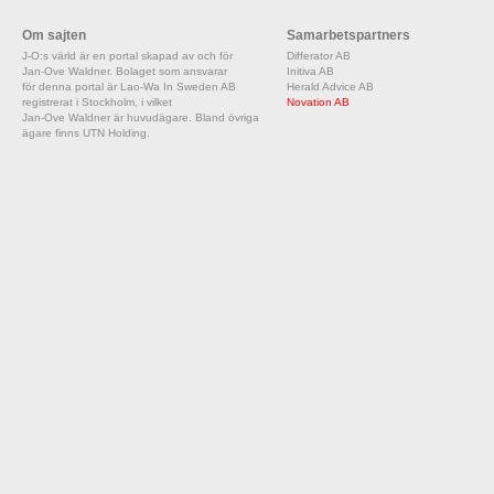
Om sajten
Samarbetspartners
J-O:s värld är en portal skapad av och för
Differator AB
Jan-Ove Waldner. Bolaget som ansvarar
Initiva AB
för denna portal är Lao-Wa In Sweden AB
Herald Advice AB
registrerat i Stockholm, i vilket
Novation AB
Jan-Ove Waldner är huvudägare. Bland övriga
ägare finns UTN Holding.