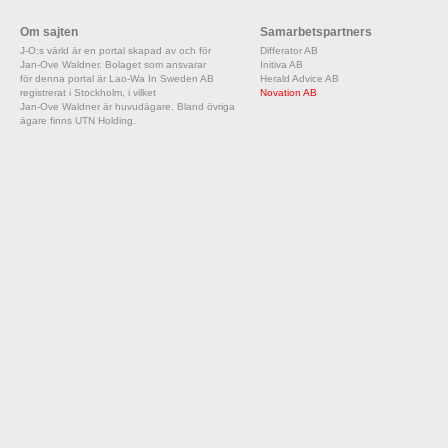
Om sajten
Samarbetspartners
J-O:s värld är en portal skapad av och för
Differator AB
Jan-Ove Waldner. Bolaget som ansvarar
Initiva AB
för denna portal är Lao-Wa In Sweden AB
Herald Advice AB
registrerat i Stockholm, i vilket
Novation AB
Jan-Ove Waldner är huvudägare. Bland övriga
ägare finns UTN Holding.