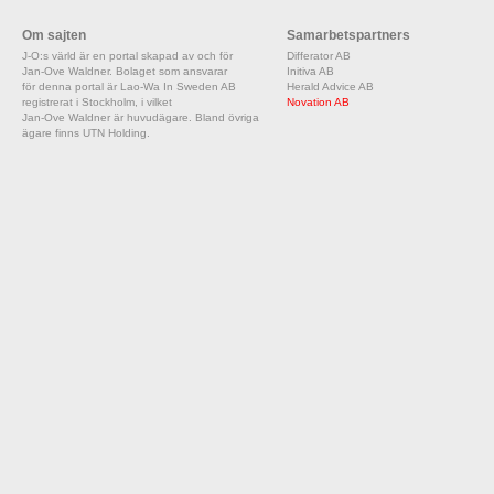
Om sajten
Samarbetspartners
J-O:s värld är en portal skapad av och för
Differator AB
Jan-Ove Waldner. Bolaget som ansvarar
Initiva AB
för denna portal är Lao-Wa In Sweden AB
Herald Advice AB
registrerat i Stockholm, i vilket
Novation AB
Jan-Ove Waldner är huvudägare. Bland övriga
ägare finns UTN Holding.