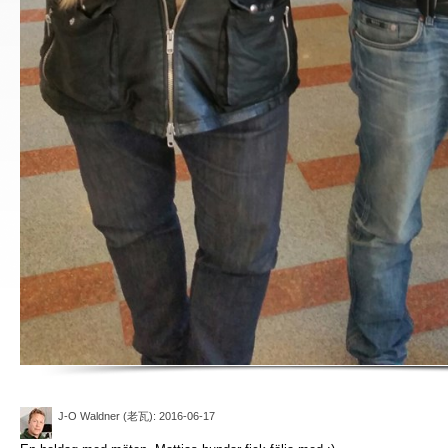
J-O Waldner (老瓦)
: 2016-06-17