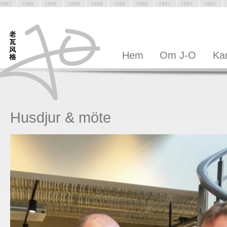
Hem
Om J-O
Kar
Husdjur & möte