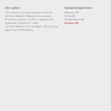
Om sajten
Samarbetspartners
J-O:s värld är en portal skapad av och för
Differator AB
Jan-Ove Waldner. Bolaget som ansvarar
Initiva AB
för denna portal är Lao-Wa In Sweden AB
Herald Advice AB
registrerat i Stockholm, i vilket
Novation AB
Jan-Ove Waldner är huvudägare. Bland övriga
ägare finns UTN Holding.