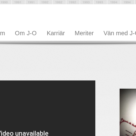
em
Om J-O
Karriär
Meriter
Vän med J